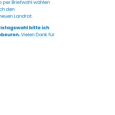
b per Briefwahl wählen
uch den
neuen Landrat.
istagswahl bitte ich
obeuren.
Vielen Dank für